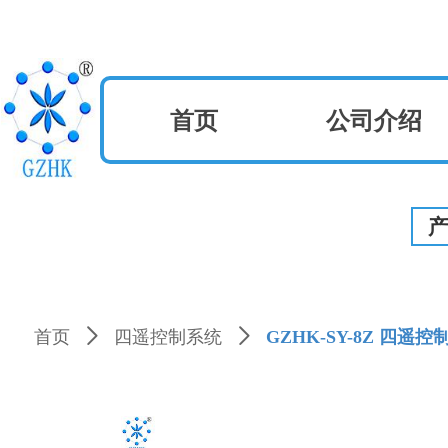
首页
公司介绍
首页
ꄲ
四遥控制系统
ꄲ
GZHK-SY-8Z 四遥控